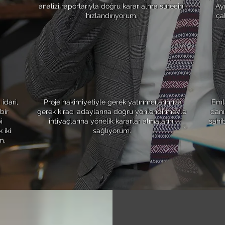
analizi raporlarıyla doğru karar alma sürecini
Ay
hızlandırıyorum.
ça
5
PROJE UZMANLIĞI
idari,
Proje hakimiyetiyle gerek yatırımcılarımıza
Emla
bir
gerek kiracı adaylarına doğru yönlendirmeyle
danı
i
ihtiyaçlarına yönelik kararlar almalarını
sahib
 iki
sağlıyorum.
m.