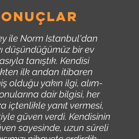
sonuçlar
ey ile Norm Istanbul'dan
ı düşündüğümüz bir ev
asıyla tanıştık. Kendisi
kten ilk andan itibaren
ş olduğu yakın ilgi, alım-
nularına dair bilgisi, her
 içtenlikle yanıt vermesi,
yle güven verdi. Kendisinin
üven sayesinde, uzun süreli
ışımızı nihayete erdirdik.