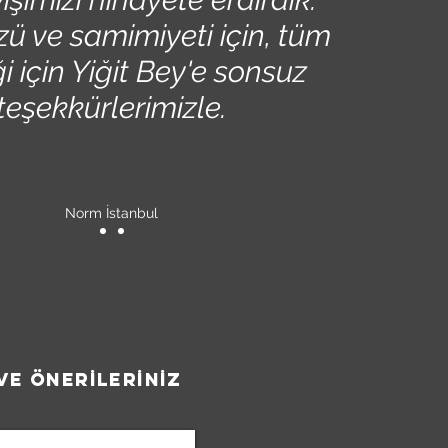
ü ve samimiyeti için, tüm
i için Yiğit Bey'e sonsuz
teşekkürlerimizle.
S. Tezkan,
Haziran 2020
Norm İstanbul
ve önerİlerİnİz