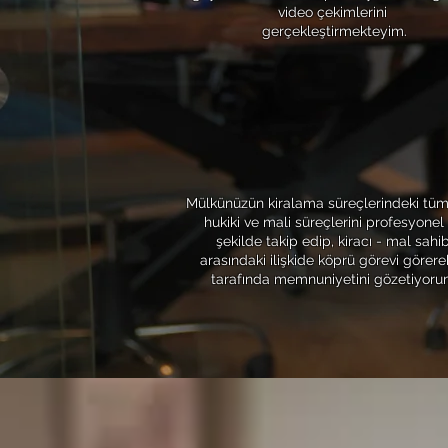
video çekimlerini
gerçekleştirmekteyim.
4
MÜLK YÖNETİMİ
Mülkünüzün kiralama süreçlerindeki tüm 
hukiki ve mali süreçlerini profesyonel 
şekilde takip edip, kiracı - mal sahib
arasındaki ilişkide köprü görevi görerek
tarafında memnuniyetini gözetiyoru