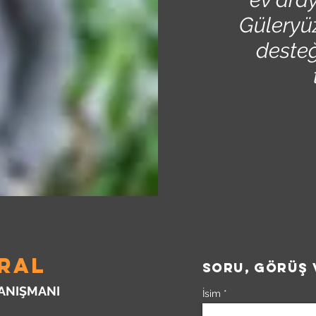
Güleryüz
desteğ
© 2022 Yiğit Maral. Tüm hakları saklıdır.
ARAL
soru, görüş 
DANIŞMANI
İsim