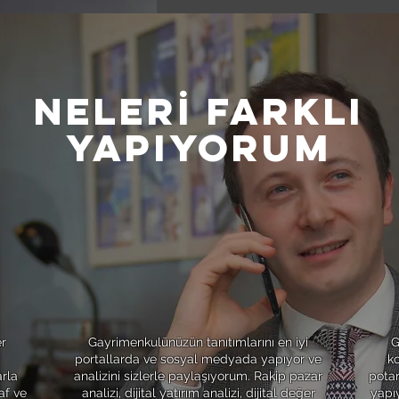
NELERİ FARKLI
YAPIYORUM
2
DİJİTAL PAZARLAMA
r
Gayrimenkulünüzün tanıtımlarını en iyi
G
portallarda ve sosyal medyada yapıyor ve
k
arla
analizini sizlerle paylaşıyorum. Rakip pazar
potan
af ve
analizi, dijital yatırım analizi, dijital değer
yapı