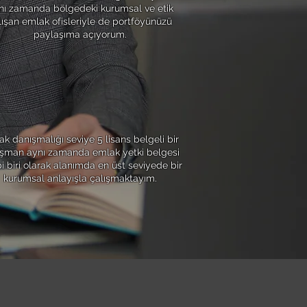
nı zamanda bölgedeki kurumsal ve etik
lışan emlak ofisleriyle de portföyünüzü
paylaşıma açıyorum.
6
KURUMSALLIK
k danışmalığı seviye 5 lisans belgeli bir
şman aynı zamanda emlak yetki belgesi
i biri olarak alanımda en üst seviyede bir
kurumsal anlayışla çalışmaktayım.