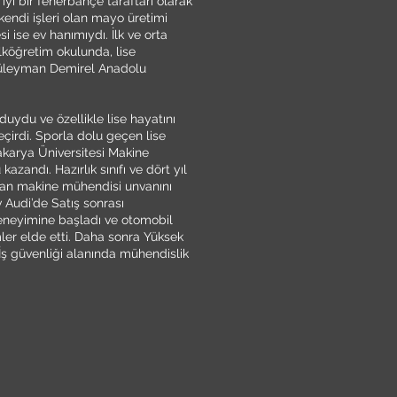
iyi bir fenerbahçe taraftarı olarak
endi işleri olan mayo üretimi
i ise ev hanımıydı. İlk ve orta
lköğretim okulunda, lise
 Süleyman Demirel Anadolu
duydu ve özellikle lise hayatını
çirdi. Sporla dolu geçen lise
karya Üniversitesi Makine
zandı. Hazırlık sınıfı ve dört yıl
ndan makine mühendisi unvanını
 Audi’de Satış sonrası
eneyimine başladı ve otomobil
ler elde etti. Daha sonra Yüksek
İş güvenliği alanında mühendislik