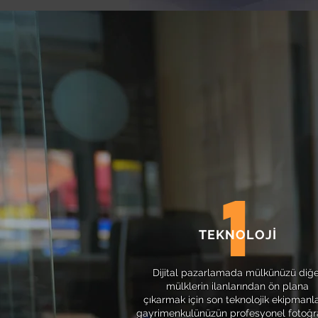
1
TEKNOLOJİ
Dijital pazarlamada mülkünüzü diğe
mülklerin ilanlarından ön plana
çıkarmak için son teknolojik ekipmanl
gayrimenkulünüzün profesyonel fotoğr