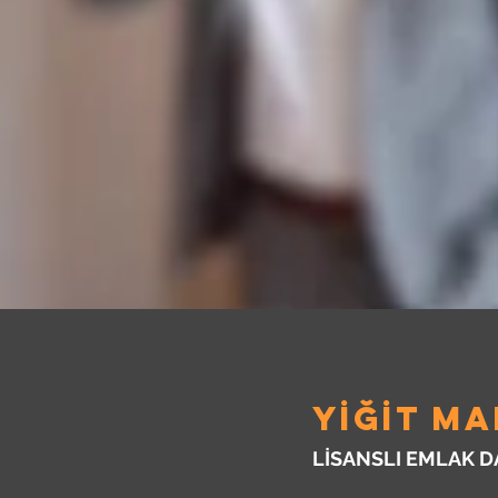
YİĞİT M
LİSANSLI EMLAK 