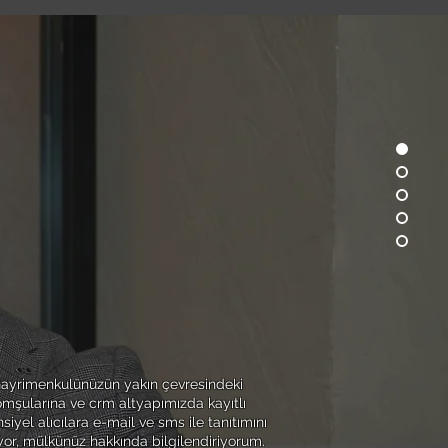
3
NETWORK
ayrimenkulünüzün yakın çevresindeki
omşularına ve crm altyapımızda kayıtlı
siyel alıcılara e-mail ve sms ile tanıtımını
yor, mülkünüz hakkında bilgilendiriyorum.