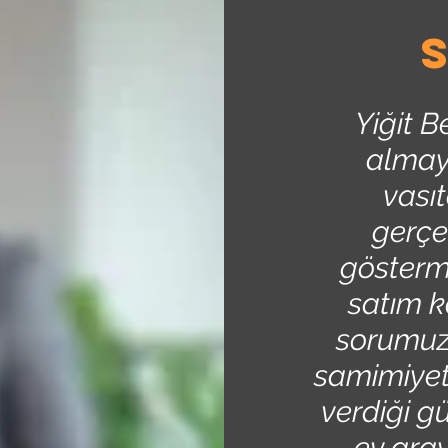
Yiğit B
almay
vasıt
gerçe
göstermi
satım ko
sorumuza
samimiyeti
verdiği g
ev aray