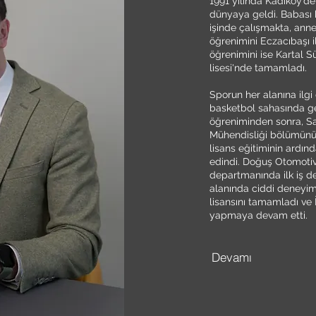
1991 yılında Kadıköy’de 
dünyaya geldi. Babası k
işinde çalışmakta, annes
öğrenimini Eczacıbaşı i
öğrenimini ise Kartal
lisesi'nde tamamladı.
Sporun her alanına ilgi 
basketbol sahasında ge
öğreniminden sonra, Sa
Mühendisliği bölümünü ka
lisans eğitiminin ardı
edindi. Doğuş Otomotiv
departmanında ilk iş d
alanında ciddi deneyim
lisansını tamamladı ve 
yapmaya devam etti.
Devamı